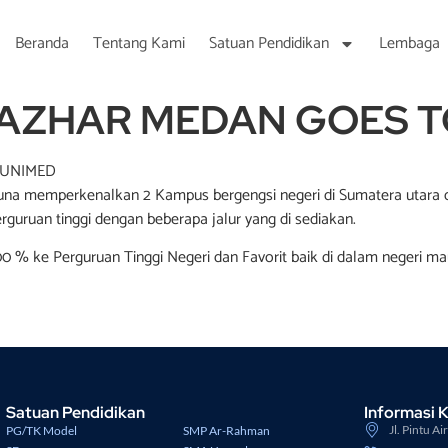
Beranda
Tentang Kami
Satuan Pendidikan
Lembaga
AZHAR MEDAN GOES T
 UNIMED
 XII guna memperkenalkan 2 Kampus bergengsi negeri di Sumatera uta
uruan tinggi dengan beberapa jalur yang di sediakan.
% ke Perguruan Tinggi Negeri dan Favorit baik di dalam negeri maup
Satuan Pendidikan
Informasi 
Jl. Pintu A
PG/TK Model
SMP Ar-Rahman