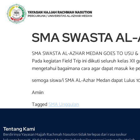
SMA SWASTA AL-
SMA SWASTA AL-AZHAR MEDAN GOES TO USU &
Pada kegiatan Field Trip ini diikuti seluruh kelas
mengetahui bagaimana cara agar dapat masuk ke perg
semoga siswa/i SMA AL-Azhar Medan dapat Lulus 100 
Amiin
Tagged
SMA Unggulan
Tentang Kami
Berdirinya Yayasan Hajjah Rachmah Nasution tidak terlepas dari rasa syukur
keluarga besar H. Abdul Manan Muis atas keberhasilan operasi jantung Ibu Hajjah