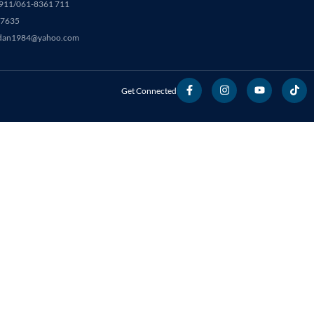
911/061-8361 711
-7635
edan1984@yahoo.com
Get Connected