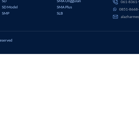
SD
SMA Unggulan
061-8361-
SD Model
SMA Plus
0851-8668
SMP
SLB
alazharm
reserved