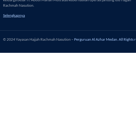
Rachmah Nasution.
Selengkapnya
© 2024 Yayasan Hajjah Rachmah Nasution –
Perguruan Al Azhar Medan. All Rights 